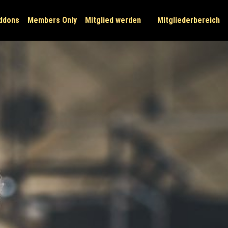
ddons
Members Only
Mitglied werden
Mitgliederbereich